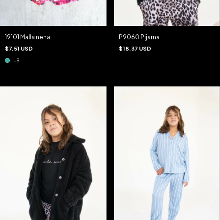
19101 Malla nena
P9060 Pijama
$7.51 USD
$18.37 USD
+9