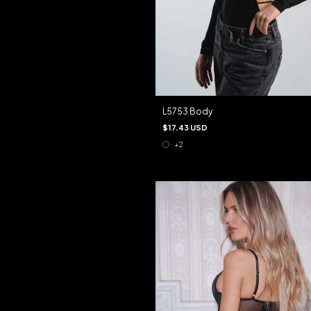
L5753 Body
$17.43 USD
+2