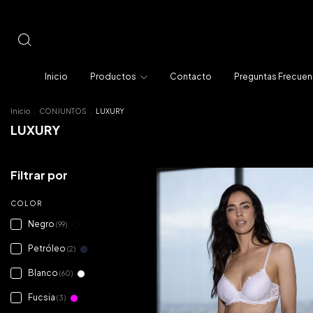
Inicio
Productos
Contacto
Preguntas Frecuen
Inicio
.
CONJUNTOS
.
LUXURY
LUXURY
Filtrar por
COLOR
Negro
(99)
Petróleo
(2)
Blanco
(60)
Fucsia
(3)