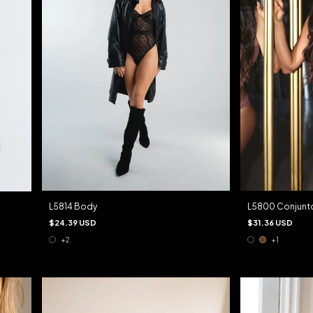
L5800 Conjunt
L5814 Body
$31.36 USD
$24.39 USD
+1
+2