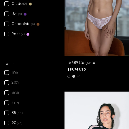
Crudo
(2)
Uva
(4)
Chocolate
(4)
Rosa
(2)
VER TODOS
L5689 Conjunto
TALLE
$19.74 USD
1
(16)
+1
2
(17)
3
(16)
4
(17)
85
(88)
90
(93)