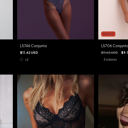
16
%
OFF
L5706 Conjunt
L5746 Conjunto
$11.62 USD
$9.
$11.62 USD
3 colores
+2