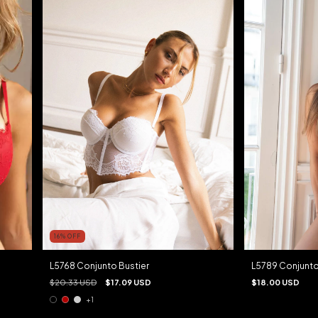
16
%
OFF
L5768 Conjunto Bustier
L5789 Conjunt
$20.33 USD
$17.09 USD
$18.00 USD
+1