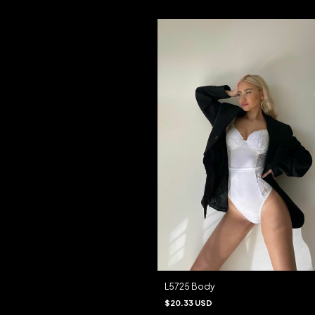
L5725 Body
$20.33 USD