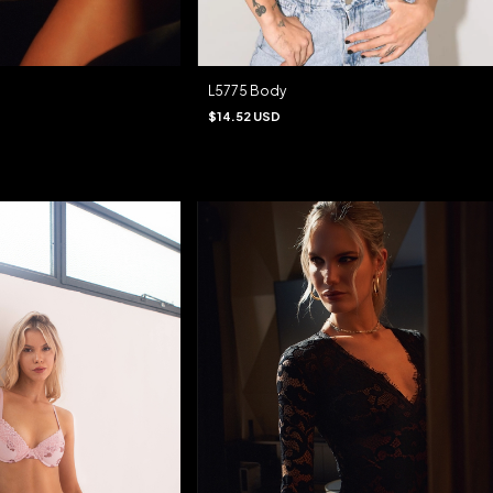
o
L5775 Body
$14.52 USD