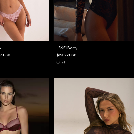
o
L5651 Body
76 USD
$23.22 USD
+1