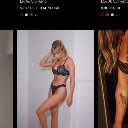
L5608 Conjunt
L5766 Conjunto
$18.58 USD
$17.43 USD
$14.64 USD
+2
+1