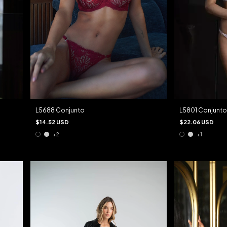
L5801 Conjunto
L5688 Conjunto
$22.06 USD
$14.52 USD
+1
+2