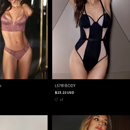
o
L5781 BODY
$23.22 USD
+1