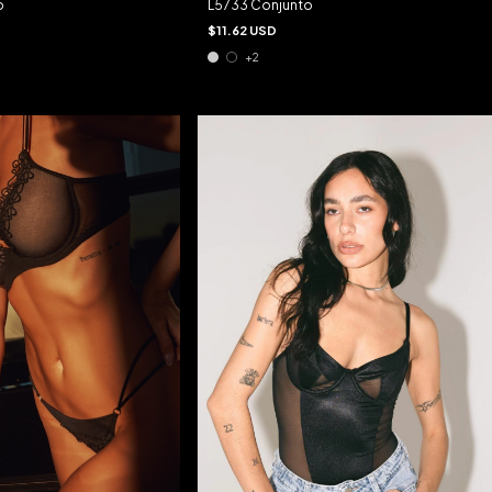
o
L5733 Conjunto
$11.62 USD
+2