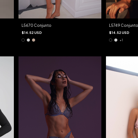
L5670 Conjunto
L5749 Conjunt
$14.52 USD
$14.52 USD
+1