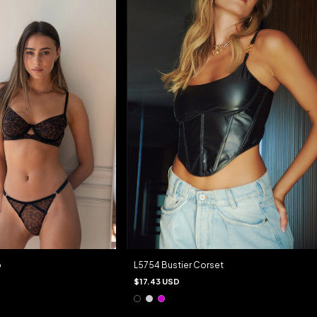
o
L5754 Bustier Corset
$17.43 USD