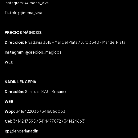
Instagram: @jimena_viva
Tiktok: @jimena_viva
PRECIOS MÁGICOS
Dirección:
Rivadavia 3515 - Mar del Plata / Luro 3340 - Mar del Plata
Instagram:
@precios_magicos
WEB
NADIN LENCERIA
Dirección:
San Luis 1873 - Rosario
WEB
Wpp:
3416422033 / 3416856033
Cel:
3414247595 / 3414477072 / 3414246631
Ig:
@lencerianadin