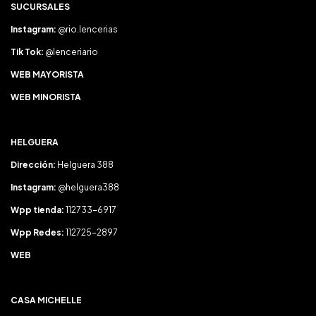
SUCURSALES
Instagram:
@rio.lencerias
Tik Tok:
@lenceriario
WEB MAYORISTA
WEB MINORISTA
HELGUERA
Dirección:
Helguera 388
Instagram:
@helguera388
Wpp tienda:
112733-6917
Wpp Redes:
112725-2897
WEB
CASA MICHELLE