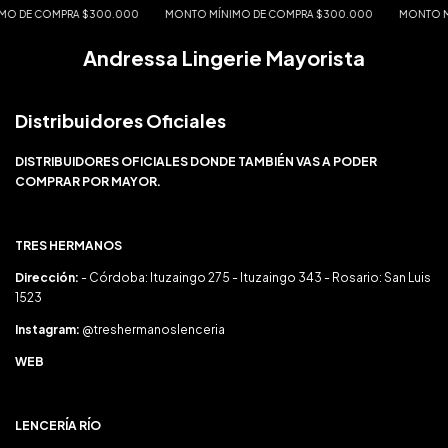
O DE COMPRA $300.000
MONTO MÍNIMO DE COMPRA $300.000
MONTO MÍ
Andressa Lingerie Mayorista
Distribuidores Oficiales
DISTRIBUIDORES OFICIALES DONDE TAMBIÉN VAS A PODER
COMPRAR POR MAYOR.
TRES HERMANOS
Dirección:
- Córdoba: Ituzaingo 275 - Ituzaingo 343 - Rosario: San Luis
1523
Instagram:
@treshermanoslenceria
WEB
LENCERÍA RÍO