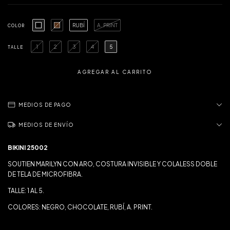
RUBÍ
A. PRINT
COLOR
1
2
3
4
5
TALLE
MEDIOS DE PAGO
MEDIOS DE ENVÍO
BIKINI 25002
SOUTIEN MARILYN CON ARO, COSTURA INVISIBLE Y COLALESS DOBLE
DE TELA DE MICROFIBRA.
TALLE: 1 AL 5.
COLORES: NEGRO, CHOCOLATE, RUBÍ, A. PRINT.