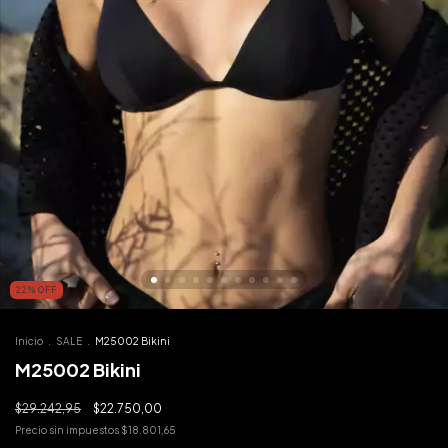
22
%
OFF
Inicio
.
SALE
.
M25002 Bikini
M25002 Bikini
$29.242,95
$22.750,00
Precio sin impuestos
$18.801,65