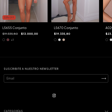
33
%
OFF
A02
L5655 Conjunto
L5670 Conjunto
$23
$19.335,80
$13.000,00
$19.335,80
+1
SUSCRIBITE A NUESTRO NEWSLETTER
CATEGORÍAS