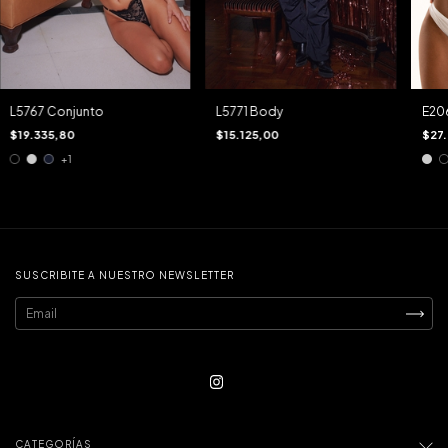
E20
L5767 Conjunto
L5771 Body
$27
$19.335,80
$15.125,00
+1
SUSCRIBITE A NUESTRO NEWSLETTER
CATEGORÍAS