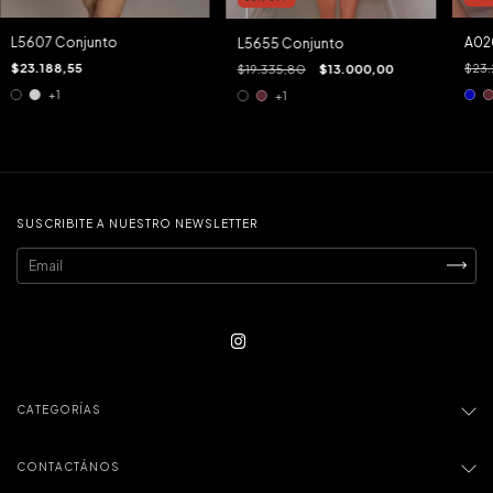
L5607 Conjunto
A020
L5655 Conjunto
$23.188,55
$23.
$19.335,80
$13.000,00
+1
+1
SUSCRIBITE A NUESTRO NEWSLETTER
CATEGORÍAS
CONTACTÁNOS