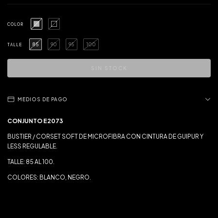
COLOR
85
90
95
100
TALLE
MEDIOS DE PAGO
CONJUNTO E2073
BUSTIER / CORSET SOFT DE MICROFIBRA CON CINTURA DE GUIPUR Y
LESS REGULABLE.
TALLE: 85 AL 100.
COLORES: BLANCO, NEGRO.
¿QUÉ TALLE ELEGIR?