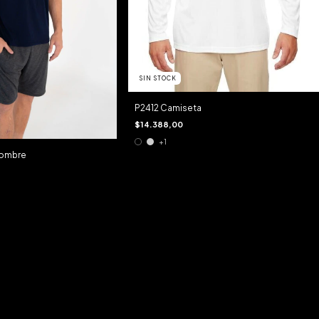
SIN STOCK
P2412 Camiseta
$14.388,00
+1
hombre