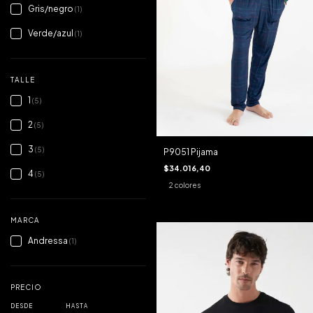
Gris/negro
(1)
Verde/azul
(1)
TALLE
1
(5)
2
(5)
3
(5)
P9051 Pijama
$34.016,40
4
(5)
2 colores
MARCA
Andressa
(1)
PRECIO
DESDE
HASTA