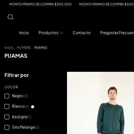
ONTO MÍNIMO DE COMPRA $300.000
MONTO MÍNIMO DE COMPRA $300.000
Inicio
Productos
Contacto
Preguntas Frecuen
Inicio
.
HOMBRE
.
PIJAMAS
PIJAMAS
Filtrar por
COLOR
Negro
(3)
Blanco
(2)
Azul/gris
(1)
Gris Melange
(2)